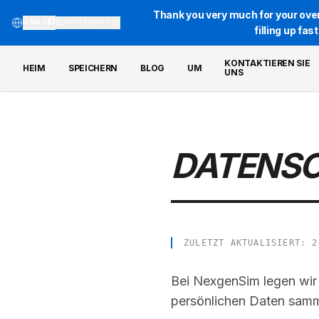
Thank you very much for your over
USD ($)
EUR (€)
GBP (£)
filling up fa
KONTAKTIEREN SIE
HEIM
SPEICHERN
BLOG
UM
UNS
DATENSC
ZULETZT AKTUALISIERT: 2
Bei NexgenSim legen wir W
persönlichen Daten samm