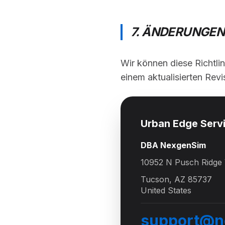
7. ÄNDERUNGEN 
Wir können diese Richtlin
einem aktualisierten Revi
Urban Edge Serv
DBA NexgenSim
10952 N Pusch Ridge 
Tucson, AZ 85737
United States
support@n