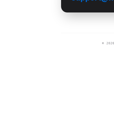
©
202