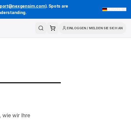
port@nexgensim.com
). Spots are
Deutsch
understanding.
EINLOGGEN
/
MELDEN SIE SICH AN
Search
Cart
 wie wir Ihre